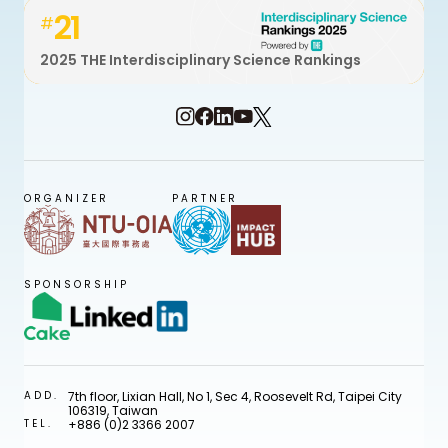
21
#
2025 THE Interdisciplinary Science Rankings
ORGANIZER
PARTNER
SPONSORSHIP
ADD.
7th floor, Lixian Hall, No 1, Sec 4, Roosevelt Rd, Taipei City
106319, Taiwan
TEL.
+886 (0)2 3366 2007